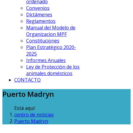
ordenado
Convenios
Dictámenes
Reglamentos
Manual del Modelo de
Organizacion MPF
Constituciones
Plan Estratégico 2020-
2025
Informes Anuales
Ley de Protección de los
animales domésticos
CONTACTO
Puerto Madryn
Está aquí:
centro de noticias
Puerto Madryn