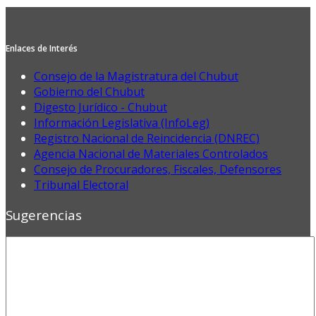
Enlaces de Interés
Consejo de la Magistratura del Chubut
Gobierno del Chubut
Digesto Jurídico - Chubut
Información Legislativa (InfoLeg)
Registro Nacional de Reincidencia (DNREC)
Agencia Nacional de Materiales Controlados
Consejo de Procuradores, Fiscales, Defensores
Tribunal Electoral
Sugerencias