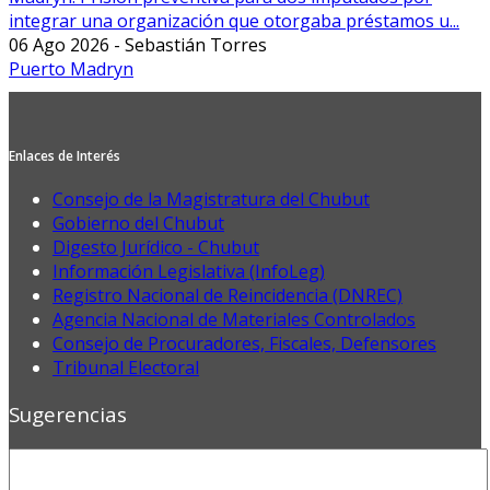
integrar una organización que otorgaba préstamos u...
06 Ago 2026 - Sebastián Torres
Puerto Madryn
Enlaces de Interés
Consejo de la Magistratura del Chubut
Gobierno del Chubut
Digesto Jurídico - Chubut
Información Legislativa (InfoLeg)
Registro Nacional de Reincidencia (DNREC)
Agencia Nacional de Materiales Controlados
Consejo de Procuradores, Fiscales, Defensores
Tribunal Electoral
Sugerencias