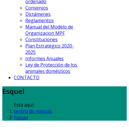
ordenado
Convenios
Dictámenes
Reglamentos
Manual del Modelo de
Organizacion MPF
Constituciones
Plan Estratégico 2020-
2025
Informes Anuales
Ley de Protección de los
animales domésticos
CONTACTO
Esquel
Está aquí:
centro de noticias
Esquel