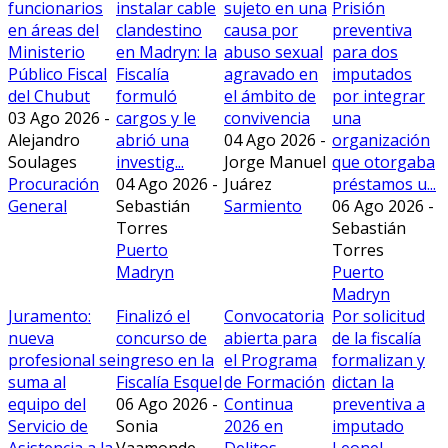
funcionarios
instalar cable
sujeto en una
Prisión
en áreas del
clandestino
causa por
preventiva
Ministerio
en Madryn: la
abuso sexual
para dos
Público Fiscal
Fiscalía
agravado en
imputados
del Chubut
formuló
el ámbito de
por integrar
03 Ago 2026 -
cargos y le
convivencia
una
Alejandro
abrió una
04 Ago 2026 -
organización
Soulages
investig...
Jorge Manuel
que otorgaba
Procuración
04 Ago 2026 -
Juárez
préstamos u...
General
Sebastián
Sarmiento
06 Ago 2026 -
Torres
Sebastián
Puerto
Torres
Madryn
Puerto
Madryn
Juramento:
Finalizó el
Convocatoria
Por solicitud
nueva
concurso de
abierta para
de la fiscalía
profesional se
ingreso en la
el Programa
formalizan y
suma al
Fiscalía Esquel
de Formación
dictan la
equipo del
06 Ago 2026 -
Continua
preventiva a
Servicio de
Sonia
2026 en
imputado
Asistencia a la
Vaamonde
Delitos
Leonel