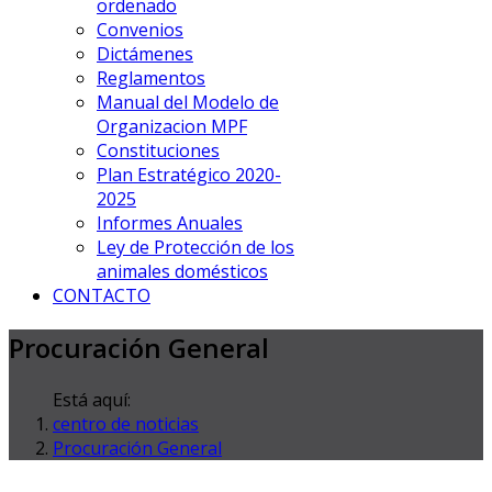
ordenado
Convenios
Dictámenes
Reglamentos
Manual del Modelo de
Organizacion MPF
Constituciones
Plan Estratégico 2020-
2025
Informes Anuales
Ley de Protección de los
animales domésticos
CONTACTO
Procuración General
Está aquí:
centro de noticias
Procuración General