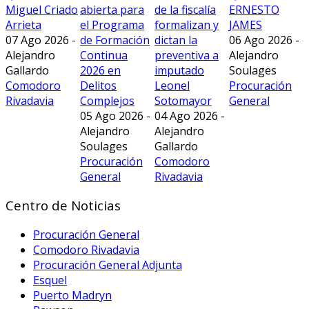
Miguel Criado
abierta para
de la fiscalía
ERNESTO
Arrieta
el Programa
formalizan y
JAMES
07 Ago 2026 -
de Formación
dictan la
06 Ago 2026 -
Alejandro
Continua
preventiva a
Alejandro
Gallardo
2026 en
imputado
Soulages
Comodoro
Delitos
Leonel
Procuración
Rivadavia
Complejos
Sotomayor
General
05 Ago 2026 -
04 Ago 2026 -
Alejandro
Alejandro
Soulages
Gallardo
Procuración
Comodoro
General
Rivadavia
Centro de Noticias
Procuración General
Comodoro Rivadavia
Procuración General Adjunta
Esquel
Puerto Madryn