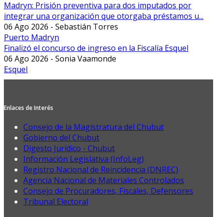
Madryn: Prisión preventiva para dos imputados por
integrar una organización que otorgaba préstamos u...
06 Ago 2026 - Sebastián Torres
Puerto Madryn
Finalizó el concurso de ingreso en la Fiscalía Esquel
06 Ago 2026 - Sonia Vaamonde
Esquel
Enlaces de Interés
Consejo de la Magistratura del Chubut
Gobierno del Chubut
Digesto Jurídico - Chubut
Información Legislativa (InfoLeg)
Registro Nacional de Reincidencia (DNREC)
Agencia Nacional de Materiales Controlados
Consejo de Procuradores, Fiscales, Defensores
Tribunal Electoral