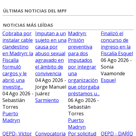
ÚLTIMAS NOTICIAS DEL MPF
NOTICIAS MÁS LEÍDAS
Cobraba por
Imputan a un
Madryn:
Finalizó el
instalar cable
sujeto en una
Prisión
concurso de
clandestino
causa por
preventiva
ingreso en la
en Madryn: la
abuso sexual
para dos
Fiscalía Esquel
Fiscalía
agravado en
imputados
06 Ago 2026 -
formuló
el ámbito de
por integrar
Sonia
cargos y le
convivencia
una
Vaamonde
abrió una
04 Ago 2026 -
organización
Esquel
investig...
Jorge Manuel
que otorgaba
04 Ago 2026 -
Juárez
préstamos u...
Sebastián
Sarmiento
06 Ago 2026 -
Torres
Sebastián
Puerto
Torres
Madryn
Puerto
Madryn
QEPD- Víctor
Convocatoria
Por solicitud
QEPD - DARÍO