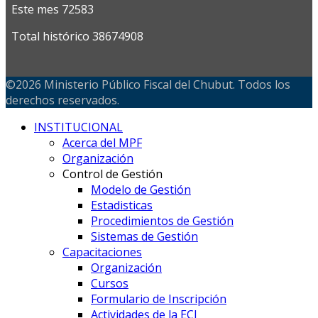
Este mes
72583
Total histórico
38674908
©2026 Ministerio Público Fiscal del Chubut. Todos los
derechos reservados.
INSTITUCIONAL
Acerca del MPF
Organización
Control de Gestión
Modelo de Gestión
Estadisticas
Procedimientos de Gestión
Sistemas de Gestión
Capacitaciones
Organización
Cursos
Formulario de Inscripción
Actividades de la ECJ