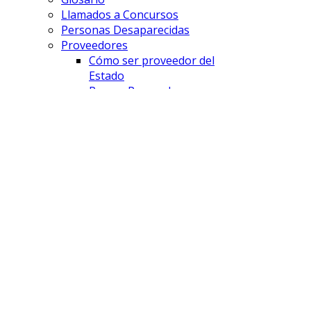
Llamados a Concursos
Personas Desaparecidas
Proveedores
Cómo ser proveedor del
Estado
Pago a Proveedores
Licitaciones
FISCALÍAS
Comodoro Rivadavia
Esquel
Lago Puelo
Puerto Madryn
Rawson
Sarmiento
Trelew
UFE - DAP
UFE - Cibercrimen
UFE - AyDA
SAVD
¿Que es el SAVD?