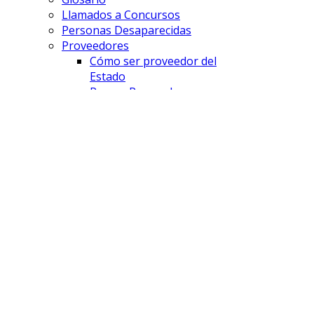
Llamados a Concursos
Personas Desaparecidas
Proveedores
Cómo ser proveedor del
Estado
Pago a Proveedores
Licitaciones
FISCALÍAS
Comodoro Rivadavia
Esquel
Lago Puelo
Puerto Madryn
Rawson
Sarmiento
Trelew
UFE - DAP
UFE - Cibercrimen
UFE - AyDA
SAVD
¿Que es el SAVD?