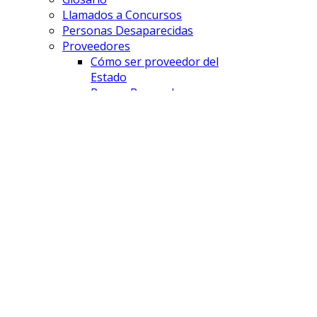
Llamados a Concursos
Personas Desaparecidas
Proveedores
Cómo ser proveedor del
Estado
Pago a Proveedores
Licitaciones
FISCALÍAS
Comodoro Rivadavia
Esquel
Lago Puelo
Puerto Madryn
Rawson
Sarmiento
Trelew
UFE - DAP
UFE - Cibercrimen
UFE - AyDA
SAVD
¿Que es el SAVD?