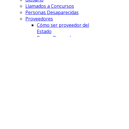
Llamados a Concursos
Personas Desaparecidas
Proveedores
Cómo ser proveedor del
Estado
Pago a Proveedores
Licitaciones
FISCALÍAS
Comodoro Rivadavia
Esquel
Lago Puelo
Puerto Madryn
Rawson
Sarmiento
Trelew
UFE - DAP
UFE - Cibercrimen
UFE - AyDA
SAVD
¿Que es el SAVD?