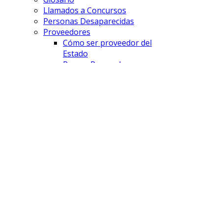
Llamados a Concursos
Personas Desaparecidas
Proveedores
Cómo ser proveedor del
Estado
Pago a Proveedores
Licitaciones
FISCALÍAS
Comodoro Rivadavia
Esquel
Lago Puelo
Puerto Madryn
Rawson
Sarmiento
Trelew
UFE - DAP
UFE - Cibercrimen
UFE - AyDA
SAVD
¿Que es el SAVD?