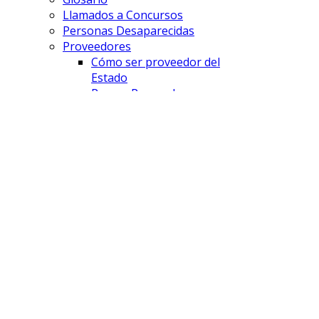
Llamados a Concursos
Personas Desaparecidas
Proveedores
Cómo ser proveedor del
Estado
Pago a Proveedores
Licitaciones
FISCALÍAS
Comodoro Rivadavia
Esquel
Lago Puelo
Puerto Madryn
Rawson
Sarmiento
Trelew
UFE - DAP
UFE - Cibercrimen
UFE - AyDA
SAVD
¿Que es el SAVD?