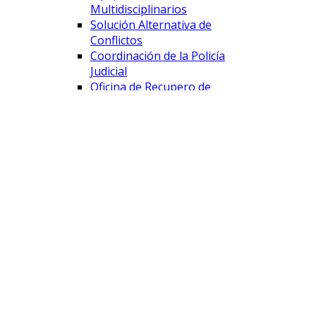
Multidisciplinarios
Solución Alternativa de
Conflictos
Coordinación de la Policía
Judicial
Oficina de Recupero de
Activos y Extinción de
Dominio
SAVD
CIUDADANOS
Victimas y Testigos
Preguntas Frecuentes
Glosario
Llamados a Concursos
Personas Desaparecidas
Proveedores
Cómo ser proveedor del
Estado
Pago a Proveedores
Licitaciones