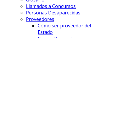
Llamados a Concursos
Personas Desaparecidas
Proveedores
Cómo ser proveedor del
Estado
Pago a Proveedores
Licitaciones
FISCALÍAS
Comodoro Rivadavia
Esquel
Lago Puelo
Puerto Madryn
Rawson
Sarmiento
Trelew
UFE - DAP
UFE - Cibercrimen
UFE - AyDA
SAVD
¿Que es el SAVD?